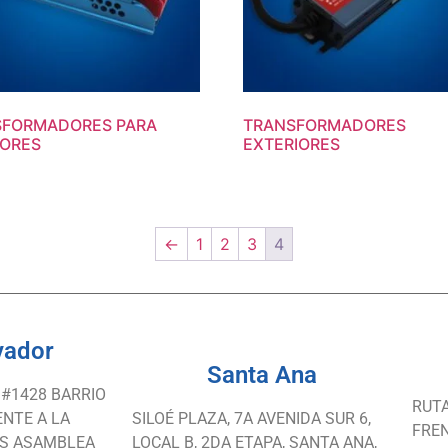
SFORMADORES PARA
TRANSFORMADORES
IORES
EXTERIORES
←
1
2
3
4
vador
Santa Ana
 #1428 BARRIO
RUTA
ENTE A LA
SILOÉ PLAZA, 7A AVENIDA SUR 6,
FREN
AS ASAMBLEA
LOCAL B, 2DA ETAPA, SANTA ANA,